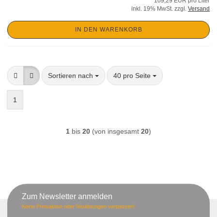
109,29 EUR pro Liter
inkl. 19% MwSt. zzgl.
Versand
IN DEN WARENKORB
Sortieren nach
pro Seite
Sortieren nach
40 pro Seite
1
1
bis
20
(von insgesamt
20
)
Zum Newsletter anmelden
Keine Preisaktion oder Neulistungen verpassen!