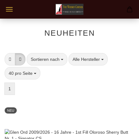
NEUHEITEN
Sortieren nach
pro Seite
Sortieren nach
Alle Hersteller
pro Seite
40 pro Seite
1
NEU