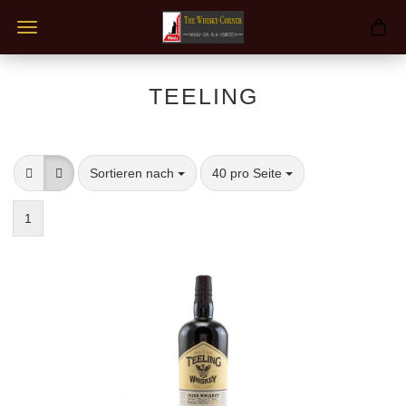
TEELING
Sortieren nach
pro Seite
Sortieren nach
40 pro Seite
1