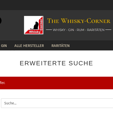
Suche...
E-Mail
GIN
ALLE HERSTELLER
RARITÄTEN
Passwort
Cask Speyside
ERWEITERTE SUCHE
Konto erstellen
fer.
Passwort vergessen?