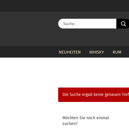
NEUHEITEN
WHISKY
RUM
»
»
»
Startseite
alle Hersteller
C
Die Suche ergab keine genauen Tref
MÖCHTEN
Möchten Sie noch einmal
SIE
suchen?
NOCH