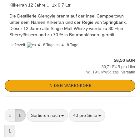
Kilkerran 12 Jahre ... 1x 0,7 Ltr.
Die Destillerie Glengyle brennt auf der Insel Campbeltown
unter dem Namen Kilkerran und der Regie von Springbank.
Dieser 12 Jahre alte Single Malt Whisky wurde zu 30 % in
Sherryfässern und zu 70 % in Bourbonfässern gereift.
Lieferzeit:
ca. 4 - 8 Tage
56,50 EUR
80,71 EUR pro Liter
inkl. 19% MwSt. zzgl.
Versand
IN DEN WARENKORB
Sortieren nach
pro Seite
Sortieren nach
40 pro Seite
1