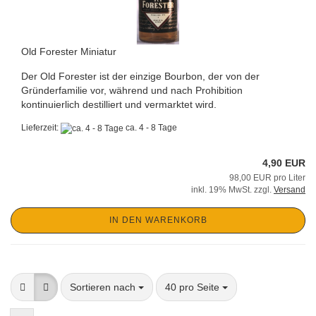
Old Forester Miniatur
Der Old Forester ist der einzige Bourbon, der von der
Gründerfamilie vor, während und nach Prohibition
kontinuierlich destilliert und vermarktet wird.
Lieferzeit:
ca. 4 - 8 Tage
4,90 EUR
98,00 EUR pro Liter
inkl. 19% MwSt. zzgl.
Versand
IN DEN WARENKORB
Sortieren nach
pro Seite
Sortieren nach
40 pro Seite