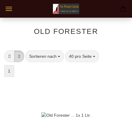
OLD FORESTER
Sortieren nach
pro Seite
Sortieren nach
40 pro Seite
1