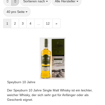
Sortieren nach
pro Seite
Sortieren nach
Alle Hersteller
pro Seite
40 pro Seite
1
2
3
4
...
12
»
Speyburn 10 Jahre
Der Speyburn 10 Jahre Single Malt Whisky ist ein leichter,
weicher Whisky, der sich sehr gut für Anfänger oder als
Geschenk eignet.