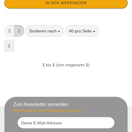
IN DEN WARENKORB
Sortieren nach
pro Seite
Sortieren nach
40 pro Seite
1
1
bis
1
(von insgesamt
1
)
Zum Newsletter anmelden
Keine Preisaktion oder Neulistungen verpassen!