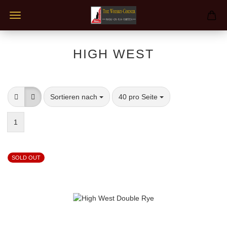
HIGH WEST
Sortieren nach
pro Seite
Sortieren nach
40 pro Seite
1
SOLD OUT