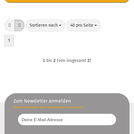
Sortieren nach
pro Seite
Sortieren nach
40 pro Seite
1
1
bis
2
(von insgesamt
2
)
Zum Newsletter anmelden
Keine Preisaktion oder Neulistungen verpassen!