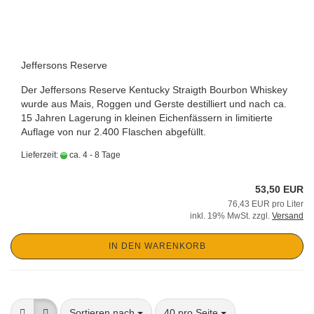
Jeffersons Reserve
Der Jeffersons Reserve Kentucky Straigth Bourbon Whiskey
wurde aus Mais, Roggen und Gerste destilliert und nach ca.
15 Jahren Lagerung in kleinen Eichenfässern in limitierte
Auflage von nur 2.400 Flaschen abgefüllt.
Lieferzeit:
ca. 4 - 8 Tage
53,50 EUR
76,43 EUR pro Liter
inkl. 19% MwSt. zzgl.
Versand
IN DEN WARENKORB
Sortieren nach
pro Seite
Sortieren nach
40 pro Seite