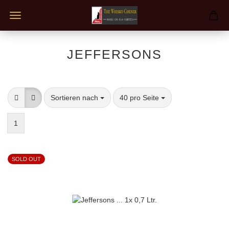
JEFFERSONS
Sortieren nach
pro Seite
Sortieren nach
40 pro Seite
1
SOLD OUT