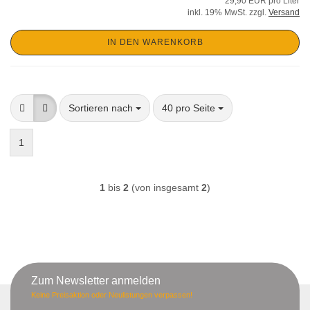
29,90 EUR pro Liter
inkl. 19% MwSt. zzgl.
Versand
IN DEN WARENKORB
Sortieren nach
pro Seite
Sortieren nach
40 pro Seite
1
1
bis
2
(von insgesamt
2
)
Zum Newsletter anmelden
Keine Preisaktion oder Neulistungen verpassen!