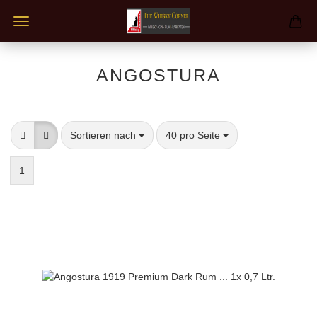
ANGOSTURA
Sortieren nach
pro Seite
Sortieren nach
40 pro Seite
1