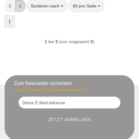
Sortieren nach
pro Seite
Sortieren nach
40 pro Seite
1
1
bis
3
(von insgesamt
3
)
Zum Newsletter anmelden
Keine Preisaktion oder Neulistungen verpassen!