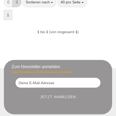
Sortieren nach
pro Seite
Sortieren nach
40 pro Seite
1
1
bis
1
(von insgesamt
1
)
Zum Newsletter anmelden
Keine Preisaktion oder Neulistungen verpassen!