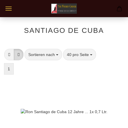
SANTIAGO DE CUBA
Sortieren nach
pro Seite
Sortieren nach
40 pro Seite
1