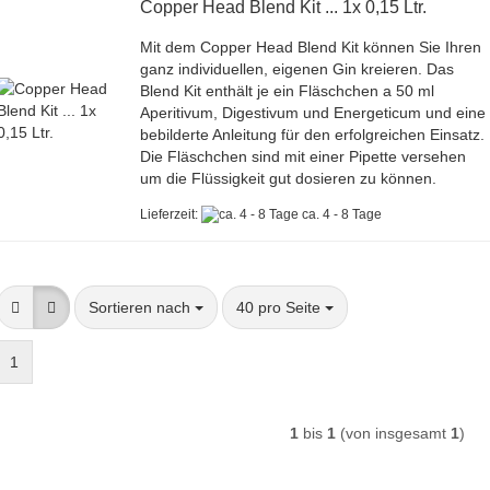
Copper Head Blend Kit ... 1x 0,15 Ltr.
Mit dem Copper Head Blend Kit können Sie Ihren
ganz individuellen, eigenen Gin kreieren. Das
Blend Kit enthält je ein Fläschchen a 50 ml
Aperitivum, Digestivum und Energeticum und eine
bebilderte Anleitung für den erfolgreichen Einsatz.
Die Fläschchen sind mit einer Pipette versehen
um die Flüssigkeit gut dosieren zu können.
Lieferzeit:
ca. 4 - 8 Tage
Sortieren nach
pro Seite
Sortieren nach
40 pro Seite
1
1
bis
1
(von insgesamt
1
)