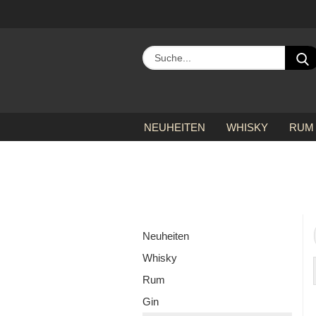
NEUHEITEN
WHISKY
RUM
»
»
»
Startseite
alle Hersteller
C
Neuheiten
Whisky
Rum
Gin