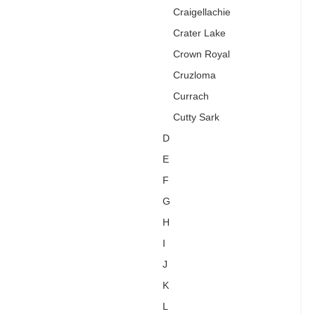
Craigellachie
Crater Lake
Crown Royal
Cruzloma
Currach
Cutty Sark
D
E
F
G
H
I
J
K
L