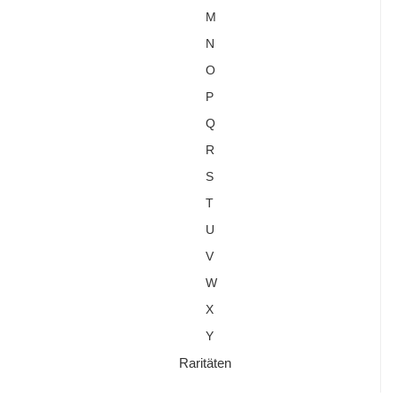
M
N
O
P
Q
R
S
T
U
V
W
X
Y
Raritäten