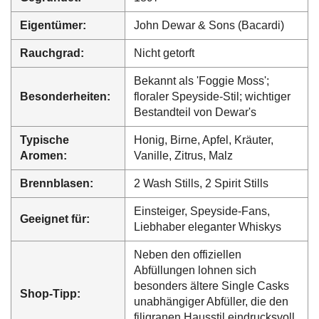
Eigentümer:
John Dewar & Sons (Bacardi)
Rauchgrad:
Nicht getorft
Bekannt als 'Foggie Moss';
Besonderheiten:
floraler Speyside-Stil; wichtiger
Bestandteil von Dewar's
Typische
Honig, Birne, Apfel, Kräuter,
Aromen:
Vanille, Zitrus, Malz
Brennblasen:
2 Wash Stills, 2 Spirit Stills
Einsteiger, Speyside-Fans,
Geeignet für:
Liebhaber eleganter Whiskys
Neben den offiziellen
Abfüllungen lohnen sich
besonders ältere Single Casks
Shop-Tipp:
unabhängiger Abfüller, die den
filigranen Hausstil eindrucksvoll