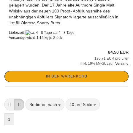
gelagert wurden. Der 17 Jahre alte Aultmore Single Malt
Whisky aus der neuen 100 Proof- Abfüllungsreihe des
unabhängigen Abfüllers Signatory lagerte ausschließlich in
1st fill Oloroso Sherry Butts.
Lieferzeit:
ca. 4 - 8 Tage
Versandgewicht:
1,15
kg je Stück
84,50 EUR
120,71 EUR pro Liter
inkl. 19% MwSt. zzgl.
Versand
IN DEN WARENKORB
Sortieren nach
pro Seite
Sortieren nach
40 pro Seite
1