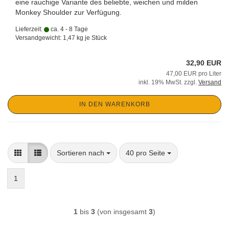
eine rauchige Variante des beliebte, weichen und milden
Monkey Shoulder zur Verfügung.
Lieferzeit:
ca. 4 - 8 Tage
Versandgewicht:
1,47
kg je Stück
32,90 EUR
47,00 EUR pro Liter
inkl. 19% MwSt. zzgl.
Versand
IN DEN WARENKORB
Sortieren nach
pro Seite
Sortieren nach
40 pro Seite
1
1
bis
3
(von insgesamt
3
)