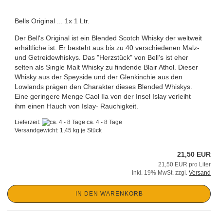
Bells Original ... 1x 1 Ltr.
Der Bell's Original ist ein Blended Scotch Whisky der weltweit
erhältliche ist. Er besteht aus bis zu 40 verschiedenen Malz-
und Getreidewhiskys. Das "Herzstück" von Bell's ist eher
selten als Single Malt Whisky zu findende Blair Athol. Dieser
Whisky aus der Speyside und der Glenkinchie aus den
Lowlands prägen den Charakter dieses Blended Whiskys.
Eine geringere Menge Caol Ila von der Insel Islay verleiht
ihm einen Hauch von Islay- Rauchigkeit.
Lieferzeit:
ca. 4 - 8 Tage
Versandgewicht:
1,45
kg je Stück
21,50 EUR
21,50 EUR pro Liter
inkl. 19% MwSt. zzgl.
Versand
IN DEN WARENKORB