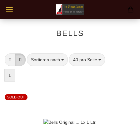
BELLS
Sortieren nach
pro Seite
Sortieren nach
40 pro Seite
1
SOLD OUT