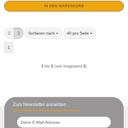
IN DEN WARENKORB
Sortieren nach
pro Seite
Sortieren nach
40 pro Seite
1
1
bis
2
(von insgesamt
2
)
Zum Newsletter anmelden
Keine Preisaktion oder Neulistungen verpassen!