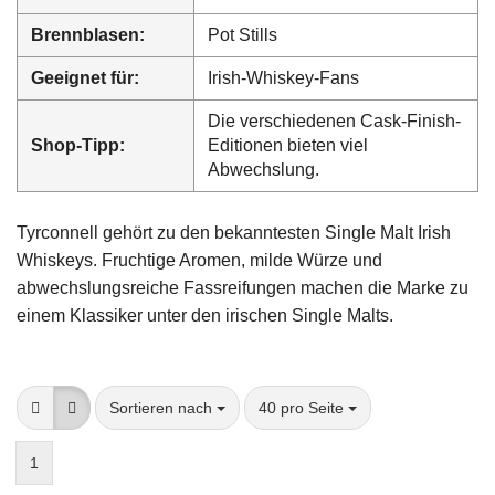
Brennblasen:
Pot Stills
Geeignet für:
Irish-Whiskey-Fans
Die verschiedenen Cask-Finish-
Shop-Tipp:
Editionen bieten viel
Abwechslung.
Tyrconnell gehört zu den bekanntesten Single Malt Irish
Whiskeys. Fruchtige Aromen, milde Würze und
abwechslungsreiche Fassreifungen machen die Marke zu
einem Klassiker unter den irischen Single Malts.
Sortieren nach
pro Seite
Sortieren nach
40 pro Seite
1