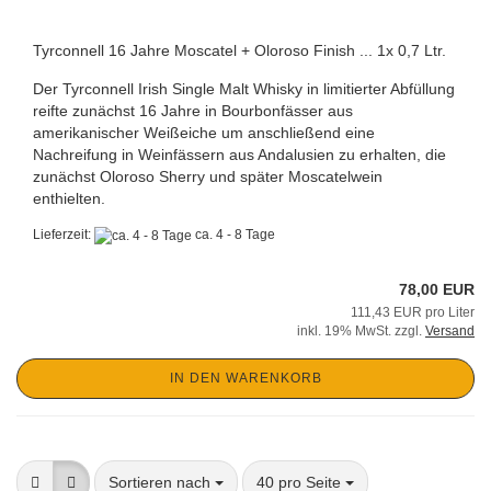
Tyrconnell 16 Jahre Moscatel + Oloroso Finish ... 1x 0,7 Ltr.
Der Tyrconnell Irish Single Malt Whisky in limitierter Abfüllung
reifte zunächst 16 Jahre in Bourbonfässer aus
amerikanischer Weißeiche um anschließend eine
Nachreifung in Weinfässern aus Andalusien zu erhalten, die
zunächst Oloroso Sherry und später Moscatelwein
enthielten.
Lieferzeit:
ca. 4 - 8 Tage
78,00 EUR
111,43 EUR pro Liter
inkl. 19% MwSt. zzgl.
Versand
IN DEN WARENKORB
Sortieren nach
pro Seite
Sortieren nach
40 pro Seite