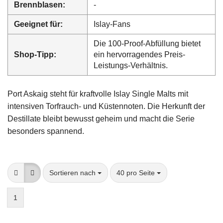
Brennblasen:
-
Geeignet für:
Islay-Fans
Die 100-Proof-Abfüllung bietet
Shop-Tipp:
ein hervorragendes Preis-
Leistungs-Verhältnis.
Port Askaig steht für kraftvolle Islay Single Malts mit
intensiven Torfrauch- und Küstennoten. Die Herkunft der
Destillate bleibt bewusst geheim und macht die Serie
besonders spannend.
Sortieren nach
pro Seite
Sortieren nach
40 pro Seite
1