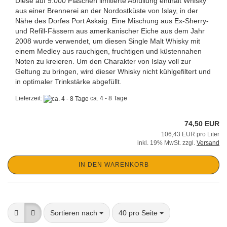
Diese auf 9.000 Flaschen limitierte Abfüllung enthält Whisky
aus einer Brennerei an der Nordostküste von Islay, in der
Nähe des Dorfes Port Askaig. Eine Mischung aus Ex-Sherry-
und Refill-Fässern aus amerikanischer Eiche aus dem Jahr
2008 wurde verwendet, um diesen Single Malt Whisky mit
einem Medley aus rauchigen, fruchtigen und küstennahen
Noten zu kreieren. Um den Charakter von Islay voll zur
Geltung zu bringen, wird dieser Whisky nicht kühlgefiltert und
in optimaler Trinkstärke abgefüllt.
Lieferzeit:
ca. 4 - 8 Tage
74,50 EUR
106,43 EUR pro Liter
inkl. 19% MwSt. zzgl.
Versand
IN DEN WARENKORB
Sortieren nach
pro Seite
Sortieren nach
40 pro Seite