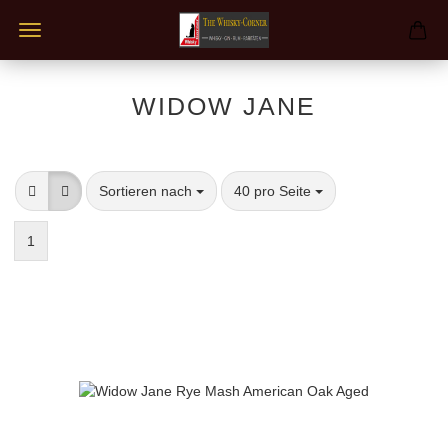
WIDOW JANE
Sortieren nach
pro Seite
Sortieren nach
40 pro Seite
1