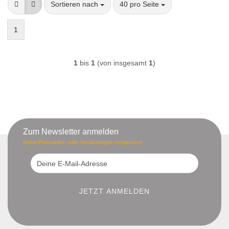
Sortieren nach
pro Seite
Sortieren nach
40 pro Seite
1
1
bis
1
(von insgesamt
1
)
Zum Newsletter anmelden
Keine Preisaktion oder Neulistungen verpassen!