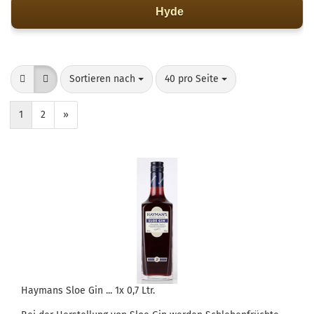
Hyde
Sortieren nach
pro Seite
Sortieren nach
40 pro Seite
1
2
»
Haymans Sloe Gin ... 1x 0,7 Ltr.