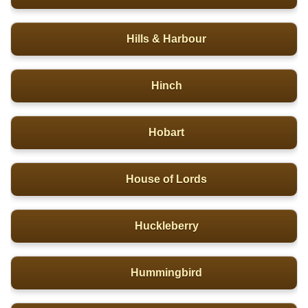
Hills & Harbour
Hinch
Hobart
House of Lords
Huckleberry
Hummingbird