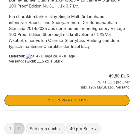
100 Proof Edition Nr. 61 ... 1x 0,7 Ltr.
Ein charakterstarker Islay Single Malt für Liebhaber
intensiver Rauch- und Sherryaromen: Der Bunnahabhain
Staoisha 2014/2025 aus der renommierten Signatory Vintage
100 Proof Edition überzeugt mit kraftvollen 57,1 % Vol.
Alkohol, einer vollen Oloroso-Sherryfass-Reifung und dem
typisch maritimen Charakter der Insel Islay.
Lieferzeit:
ca. 4 - 8 Tage
Versandgewicht:
1,15
kg je Stück
49,50 EUR
70,71 EUR pro Liter
inkl. 19% MwSt. zzgl.
Versand
IN DEN WARENKORB
Sortieren nach
pro Seite
Sortieren nach
40 pro Seite