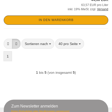
63,57 EUR pro Liter
inkl. 19% MwSt. zzgl.
Versand
IN DEN WARENKORB
Sortieren nach
pro Seite
Sortieren nach
40 pro Seite
1
1
bis
5
(von insgesamt
5
)
Zum Newsletter anmelden
Keine Preisaktion oder Neulistungen verpassen!