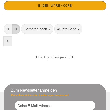
IN DEN WARENKORB
Sortieren nach
pro Seite
Sortieren nach
40 pro Seite
1
1
bis
1
(von insgesamt
1
)
Zum Newsletter anmelden
Keine Preisaktion oder Neulistungen verpassen!