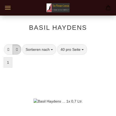
BASIL HAYDENS
Sortieren nach
pro Seite
Sortieren nach
40 pro Seite
1