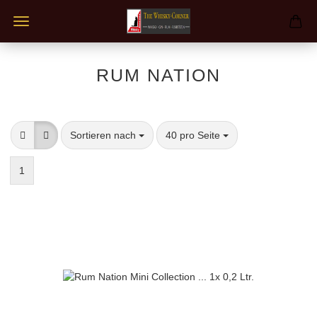
RUM NATION
Sortieren nach
pro Seite
Sortieren nach
40 pro Seite
1