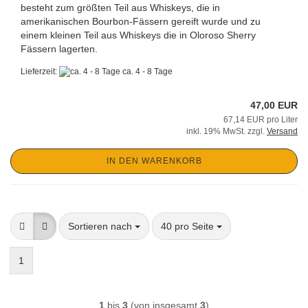
besteht zum größten Teil aus Whiskeys, die in
amerikanischen Bourbon-Fässern gereift wurde und zu
einem kleinen Teil aus Whiskeys die in Oloroso Sherry
Fässern lagerten.
Lieferzeit:
ca. 4 - 8 Tage
47,00 EUR
67,14 EUR pro Liter
inkl. 19% MwSt. zzgl.
Versand
IN DEN WARENKORB
Sortieren nach
pro Seite
Sortieren nach
40 pro Seite
1
1
bis
3
(von insgesamt
3
)