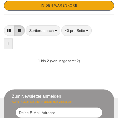
IN DEN WARENKORB
Sortieren nach
pro Seite
Sortieren nach
40 pro Seite
1
1
bis
2
(von insgesamt
2
)
Zum Newsletter anmelden
Keine Preisaktion oder Neulistungen verpassen!