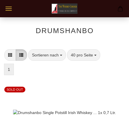
DRUMSHANBO
Sortieren nach
pro Seite
Sortieren nach
40 pro Seite
1
SOLD OUT