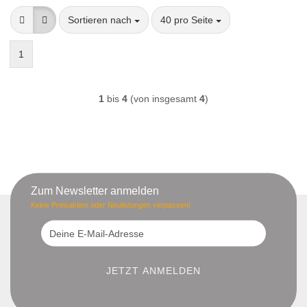
Sortieren nach
pro Seite
Sortieren nach
40 pro Seite
1
1
bis
4
(von insgesamt
4
)
Zum Newsletter anmelden
Keine Preisaktion oder Neulistungen verpassen!