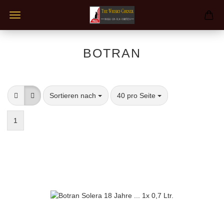
BOTRAN
Sortieren nach
pro Seite
Sortieren nach
40 pro Seite
1