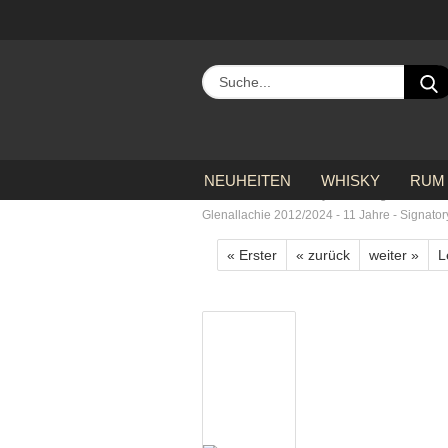
NEUHEITEN
WHISKY
RUM
»
»
»
Startseite
Whisky
Regionen
Glenallachie 2012/2024 - 11 Jahre - Signator
« Erster
« zurück
weiter »
L