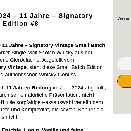
024 – 11 Jahre – Signatory
Versan
 Edition #8
 11 Jahre – Signatory Vintage Small Batch
arker Single Malt Scotch Whisky aus der
rie GlenAllachie. Abgefüllt vom
ory Vintage
, steht diese Small-Batch-Edition
und authentischen Whisky-Genuss.
ach
11 Jahren Reifung
im Jahr 2024 abgefüllt,
urch seine natürliche Präsentation:
nicht
ff
. Die sorgfältige Fassauswahl verleiht dem
efe und Komplexität, die sowohl Kenner als
spricht.
e Früchte, Honig, Vanille und feine