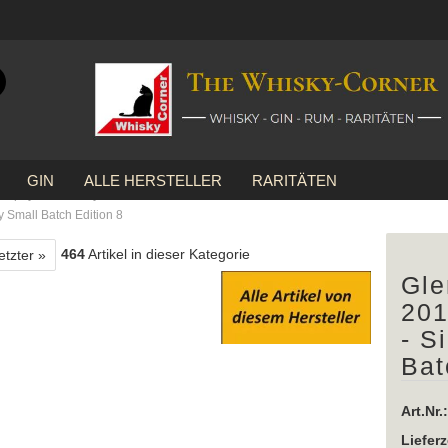
Suche...
E-Mail
GIN
ALLE HERSTELLER
RARITÄTEN
Passwort
»
Speyside Whisky
y Small Batch Edition 8
464
Artikel in dieser Kategorie
etzter »
Gle
Konto erstellen
201
- S
Passwort vergessen
Bat
Art.Nr.:
Lieferz