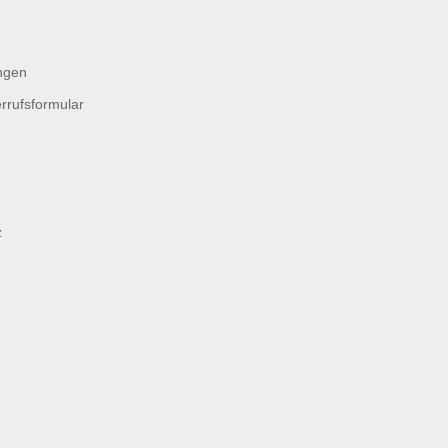
ngen
rrufsformular
z