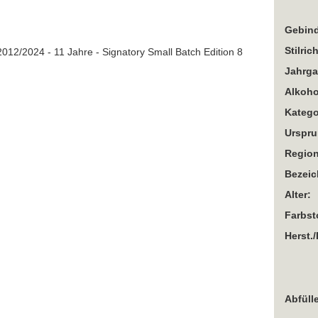
Gebind
Stilric
Jahrga
Alkoho
Katego
Urspru
Region
Bezei
Alter:
Farbst
Herst./
Abfülle