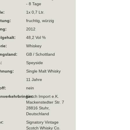
- 8 Tage
e:
1x 0,7 Ltr.
htung:
fruchtig, würzig
ng:
2012
lgehalt:
48,2 Vol %
rie:
Whiskey
ngsland:
GB / Schottland
:
Speyside
chnung:
Single Malt Whisky
11 Jahre
off:
nein
Inverkehrbringer:
Kirsch Import e.K.
Mackenstedter Str. 7
28816 Stuhr,
Deutschland
r:
Signatory Vintage
Scotch Whisky Co.