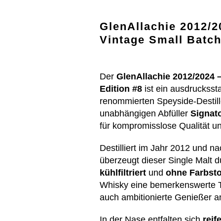
GlenAllachie 2012/2
Vintage Small Batch
Der
GlenAllachie 2012/2024 –
Edition #8
ist ein ausdrucksst
renommierten Speyside-Destille
unabhängigen Abfüller
Signat
für kompromisslose Qualität 
Destilliert im Jahr 2012 und n
überzeugt dieser Single Malt d
kühlfiltriert
und
ohne Farbsto
Whisky eine bemerkenswerte Ti
auch ambitionierte Genießer an
In der Nase entfalten sich
reif