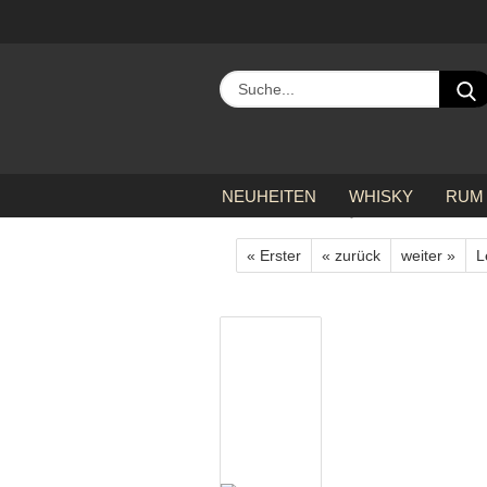
NEUHEITEN
WHISKY
RUM
»
»
Startseite
Whisky
Tomatin 12 Jahre
« Erster
« zurück
weiter »
L