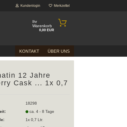
Kundenlogin
Merkzettel
Ihr
Warenkorb
0,00 EUR
KONTAKT
ÜBER UNS
atin 12 Jahre
rry Cask ... 1x 0,7
18298
eit:
ca. 4 - 8 Tage
e:
1x 0,7 Ltr.