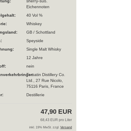
htung:
sherry-süß.
Eichennoten
lgehalt:
40 Vol %
rie:
Whiskey
ngsland:
GB / Schottland
:
Speyside
chnung:
Single Malt Whisky
12 Jahre
off:
nein
Inverkehrbringer:
Tomatin Distillery Co.
Ltd., 27 Rue Nicolo,
75116 Paris, France
r:
Destillerie
47,90 EUR
68,43 EUR pro Liter
inkl. 19% MwSt. zzgl.
Versand