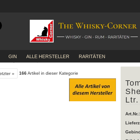
Suche...
E-Mail
GIN
ALLE HERSTELLER
RARITÄTEN
Passwort
 Sherry Cask ... 1x 0,7 Ltr.
166
Artikel in dieser Kategorie
etzter »
Tom
She
Konto erstellen
Ltr.
Passwort vergessen?
Art.Nr.:
Lieferz
Gebind