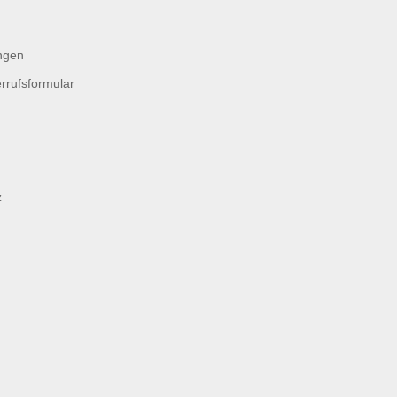
ngen
rrufsformular
z