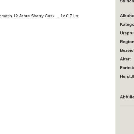
Stilric
Alkoho
Katego
Urspru
Region
Bezei
Alter:
Farbst
Herst./
Abfülle