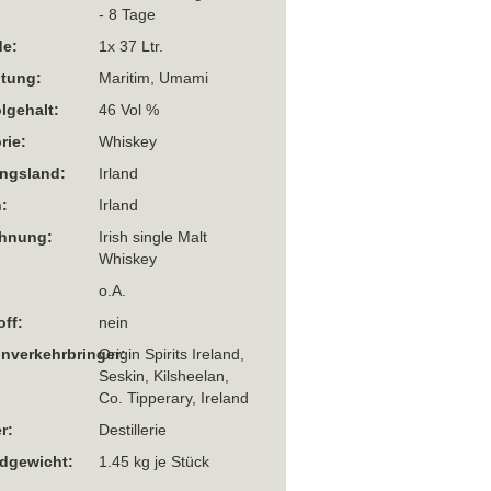
- 8 Tage
e:
1x 37 Ltr.
htung:
Maritim, Umami
lgehalt:
46 Vol %
rie:
Whiskey
ngsland:
Irland
:
Irland
chnung:
Irish single Malt
Whiskey
o.A.
off:
nein
Inverkehrbringer:
Origin Spirits Ireland,
Seskin, Kilsheelan,
Co. Tipperary, Ireland
r:
Destillerie
dgewicht:
1.45
kg je Stück