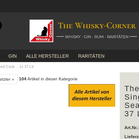
Suche...
E-Mail
GIN
ALLE HERSTELLER
RARITÄTEN
Passwort
»
»
Pot Still Whiskey
d Cask ... 1x 37 Ltr.
104
Artikel in dieser Kategorie
etzter »
The
Konto erstellen
Sin
Sea
Passwort vergessen?
37 
Art.Nr.:
Lieferz