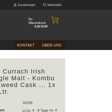
Kundenlogin
Merkzettel
Ihr
Warenkorb
0,00 EUR
KONTAKT
ÜBER UNS
 Currach Irish
gle Malt - Kombu
weed Cask ... 1x
Ltr.
30299
eit:
ca. 4