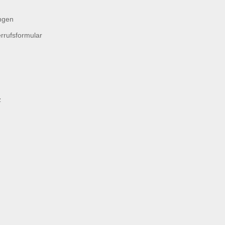
ngen
rrufsformular
z