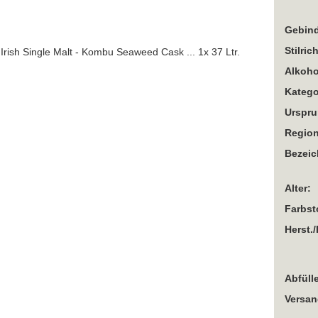
Gebind
Stilric
Alkoho
Katego
Urspru
Region
Bezei
Alter:
Farbst
Herst./
Abfülle
Versan