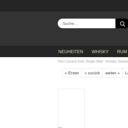
NEUHEITEN
WHISKY
RUM
»
»
Startseite
Whisky
Whiskysorten
The Currach Irish Single Malt - Kombu Seawee
« Erster
« zurück
weiter »
L