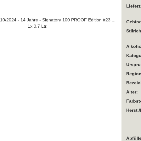
Lieferz
Gebind
Stilric
Alkoho
Katego
Urspru
Region
Bezei
Alter:
Farbst
Herst./
Abfülle