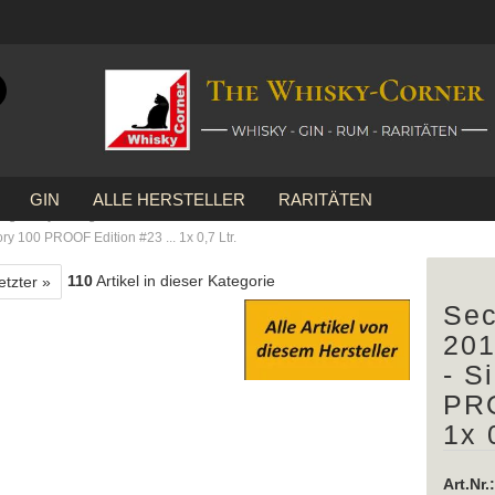
Suche...
E-Mail
GIN
ALLE HERSTELLER
RARITÄTEN
Passwort
»
Signatory Vintage
ry 100 PROOF Edition #23 ... 1x 0,7 Ltr.
110
Artikel in dieser Kategorie
etzter »
Sec
Konto erstellen
201
- S
Passwort vergessen?
PRO
1x 
Art.Nr.: