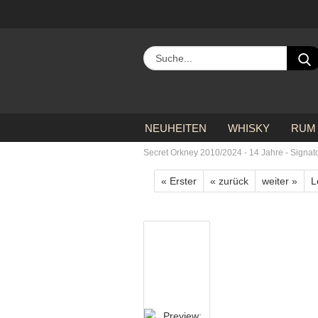
NEUHEITEN
WHISKY
RUM
»
»
»
Startseite
alle Hersteller
S
Secret Orkney 2010/2024 - 14 Jahre - Signato
« Erster
« zurück
weiter »
L