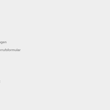
ngen
rrufsformular
z