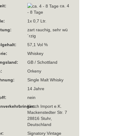
eit:
ca. 4
- 8 Tage
e:
1x 0,7 Ltr.
htung:
zart rauchig, sehr wü
´rzig
lgehalt:
57,1 Vol %
rie:
Whiskey
ngsland:
GB / Schottland
:
Orkeny
chnung:
Single Malt Whisky
14 Jahre
off:
nein
Inverkehrbringer:
Kirsch Import e.K.
Mackenstedter Str. 7
28816 Stuhr,
Deutschland
r:
Signatory Vintage