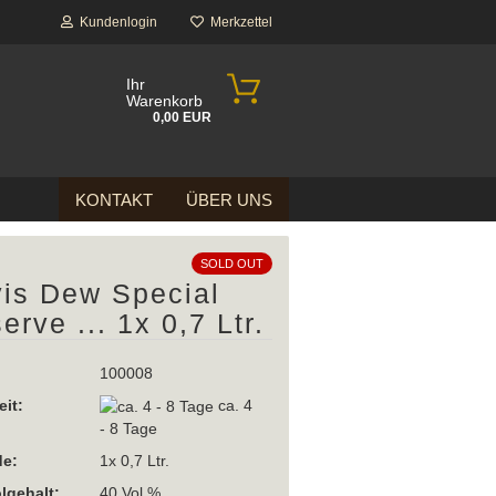
Kundenlogin
Merkzettel
Ihr
Warenkorb
0,00 EUR
KONTAKT
ÜBER UNS
SOLD OUT
is Dew Special
erve ... 1x 0,7 Ltr.
100008
eit:
ca. 4
- 8 Tage
e:
1x 0,7 Ltr.
lgehalt:
40 Vol %