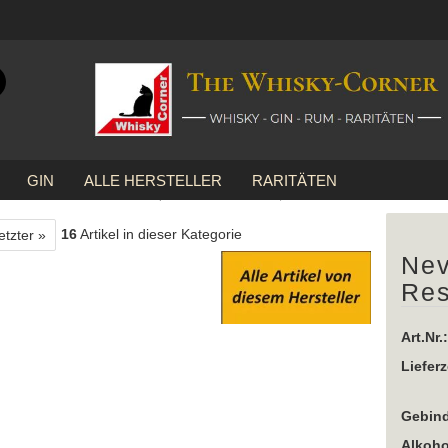
Suche...
E-Mail
GIN
ALLE HERSTELLER
RARITÄTEN
Passwort
»
Ben Nevis
Nevis Dew Special Reserve ... 1x 0,7 Ltr.
16
Artikel in dieser Kategorie
etzter »
Nev
Res
Konto erstellen
Passwort vergessen?
Art.Nr.:
Lieferz
Gebind
Alkoho