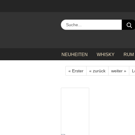
NEUHEITEN
WHISKY
RUM
»
»
»
Startseite
alle Hersteller
B
« Erster
« zurück
weiter »
L