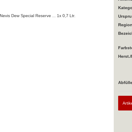
Katego
Urspru
Region
Bezei
Farbst
Herst./
Abfülle
Artik