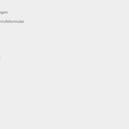
ngen
rrufsformular
z