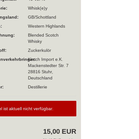
rie:
Whisk(e)y
ngsland:
GB/Schottland
:
Western Highlands
chnung:
Blended Scotch
Whisky
off:
Zuckerkulör
Inverkehrbringer:
Kirsch Import e.K.
Mackenstedter Str. 7
28816 Stuhr,
Deutschland
r:
Destillerie
el ist aktuell nicht verfügbar.
15,00 EUR