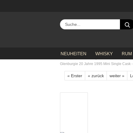
NEUHEITEN
WHISKY
RUM
»
»
Startseite
Whisky
Schottischer W
Glenburgie 20 Jahre 1995 Mini Single Cask - Fi
« Erster
« zurück
weiter »
L