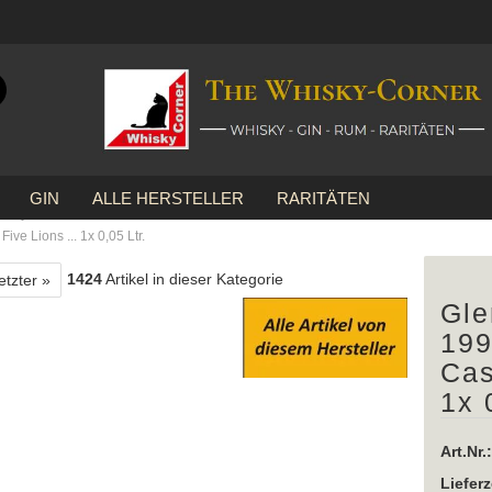
Suche...
E-Mail
GIN
ALLE HERSTELLER
RARITÄTEN
Passwort
»
hisky
ve Lions ... 1x 0,05 Ltr.
1424
Artikel in dieser Kategorie
etzter »
Gle
Konto erstellen
199
Cas
Passwort vergessen?
1x 
Art.Nr.:
Lieferz