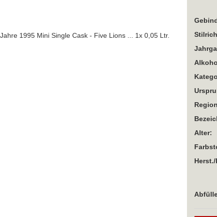
Gebind
Stilric
Jahrga
Alkoho
Katego
Urspru
Region
Bezei
Alter:
Farbst
Herst./
Abfülle