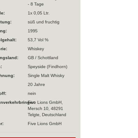
- 8 Tage
e:
1x 0,05 Ltr.
htung:
süß und fruchtig
ng:
1995
lgehalt:
53,7 Vol %
rie:
Whiskey
ngsland:
GB / Schottland
:
Speyside (Findhorn)
chnung:
Single Malt Whisky
20 Jahre
off:
nein
Inverkehrbringer:
Five Lions GmbH,
Mersch 10, 48291
Telgte, Deutschland
r:
Five Lions GmbH