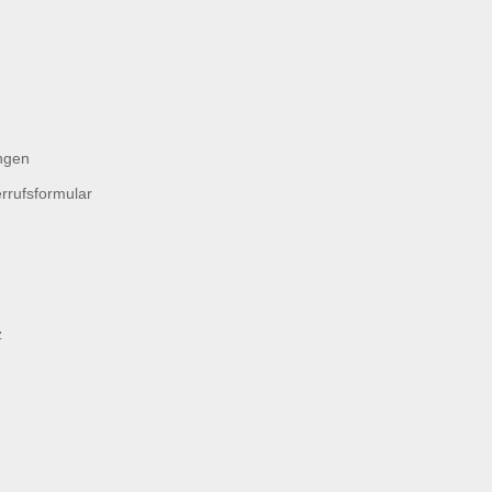
ngen
rrufsformular
z