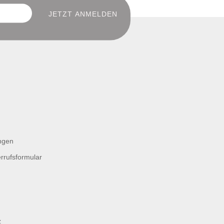
ngen
rrufsformular
z