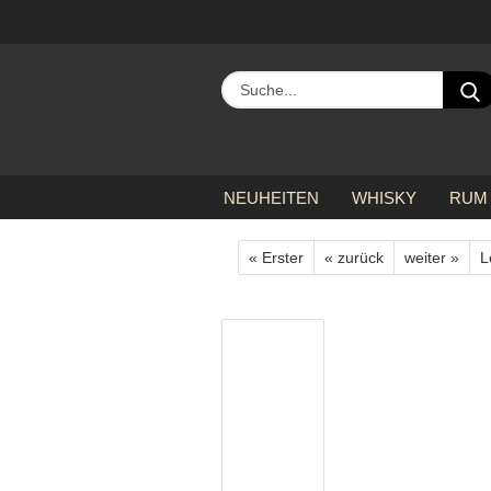
NEUHEITEN
WHISKY
RUM
»
»
»
Startseite
alle Hersteller
E
« Erster
« zurück
weiter »
L