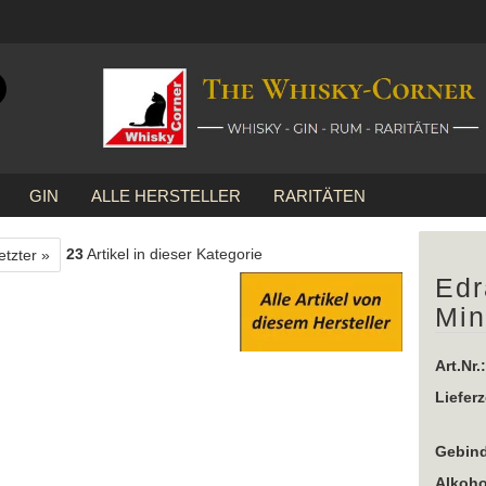
Suche...
E-Mail
GIN
ALLE HERSTELLER
RARITÄTEN
Passwort
»
Edradour
Edradour 10 Jahre Miniatur
23
Artikel in dieser Kategorie
etzter »
Edr
Min
Konto erstellen
Passwort vergessen?
Art.Nr.:
Lieferz
Gebind
Alkoho