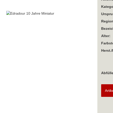
Katego
Urspru
Region
Bezei
Alter:
Farbst
Herst./
Abfülle
Artik