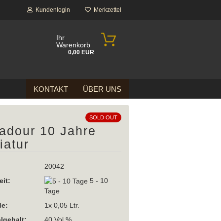
Kundenlogin
Merkzettel
Ihr
Warenkorb
0,00 EUR
KONTAKT
ÜBER UNS
SOLD OUT
adour 10 Jahre
iatur
20042
eit:
5 - 10
Tage
e:
1x 0,05 Ltr.
lgehalt:
40 Vol %