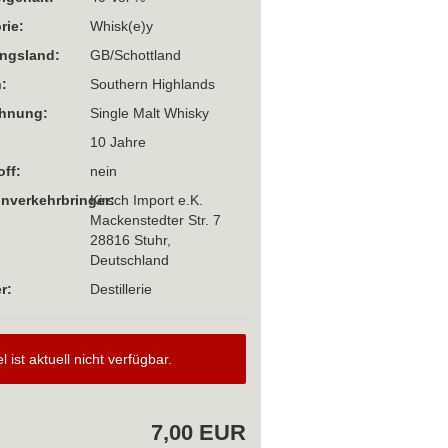
rie:
Whisk(e)y
ngsland:
GB/Schottland
:
Southern Highlands
chnung:
Single Malt Whisky
10 Jahre
off:
nein
Inverkehrbringer:
Kirsch Import e.K.
Mackenstedter Str. 7
28816 Stuhr,
Deutschland
r:
Destillerie
el ist aktuell nicht verfügbar.
7,00 EUR