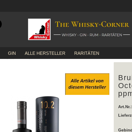
Suche...
E-Mail
GIN
ALLE HERSTELLER
RARITÄTEN
Passwort
96,9 ppm ... 1x 0,7 Ltr.
Bru
Oct
Konto erstellen
ppm
Passwort vergessen?
Art.Nr.:
Lieferz
Gebind