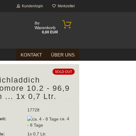
Kundenlogin
Merkzettel
Ihr
Warenkorb
0,00 EUR
KONTAKT
ÜBER UNS
SOLD OUT
ichladdich
omore 10.2 - 96,9
 ... 1x 0,7 Ltr.
17728
eit:
ca. 4
- 8 Tage
e:
1x 0,7 Ltr.