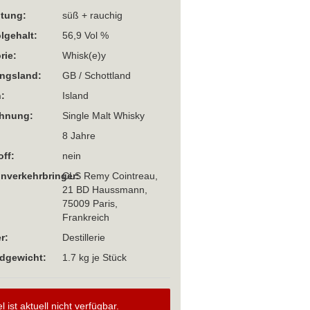
htung:
süß + rauchig
lgehalt:
56,9 Vol %
rie:
Whisk(e)y
ngsland:
GB / Schottland
:
Island
chnung:
Single Malt Whisky
8 Jahre
off:
nein
Inverkehrbringer:
CLS Remy Cointreau,
21 BD Haussmann,
75009 Paris,
Frankreich
r:
Destillerie
dgewicht:
1.7
kg je Stück
el ist aktuell nicht verfügbar.