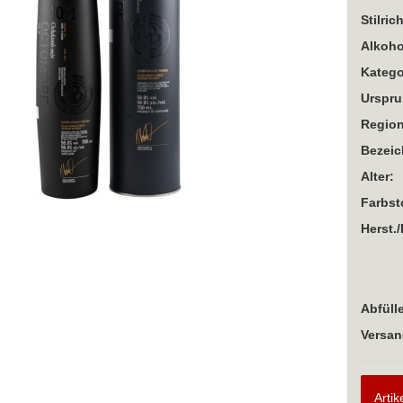
Stilric
Alkoho
Katego
Urspru
Region
Bezei
Alter:
Farbst
Herst./
Abfülle
Versan
Artik