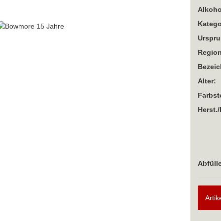
Alkoho
Katego
Urspru
Region
Bezei
Alter:
Farbst
Herst./
Abfülle
Artik