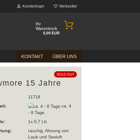
Kundenlogin
Merkzettel
Ihr
Warenkorb
0,00 EUR
KONTAKT
ÜBER UNS
SOLD OUT
more 15 Jahre
11718
eit:
ca. 4
- 8 Tage
e:
1x 0,7 Ltr.
htung:
rauchig, Ahnung von
Laub und Seeluft