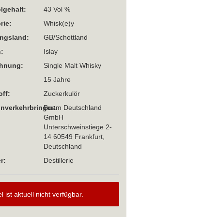
lgehalt:
43 Vol %
rie:
Whisk(e)y
ngsland:
GB/Schottland
:
Islay
chnung:
Single Malt Whisky
15 Jahre
off:
Zuckerkulör
Inverkehrbringer:
Beam Deutschland
GmbH
Unterschweinstiege 2-
14 60549 Frankfurt,
Deutschland
r:
Destillerie
el ist aktuell nicht verfügbar.