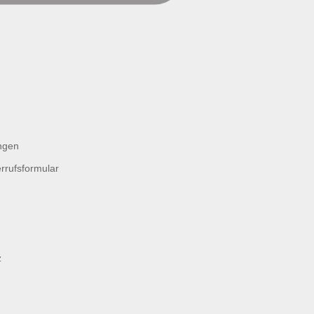
ngen
rrufsformular
z