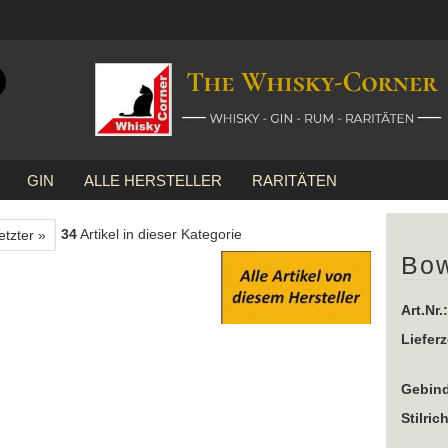
Suche...
E-Mail
GIN
ALLE HERSTELLER
RARITÄTEN
Passwort
»
Bowmore
Bowmore 15 Jahre
34
Artikel in dieser Kategorie
etzter »
Bow
Konto erstellen
Art.Nr.:
Passwort vergessen?
Lieferz
Gebind
Stilric