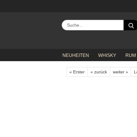
NEUHEITEN
WHISKY
RUM
»
»
»
Startseite
alle Hersteller
B
« Erster
« zurück
weiter »
L