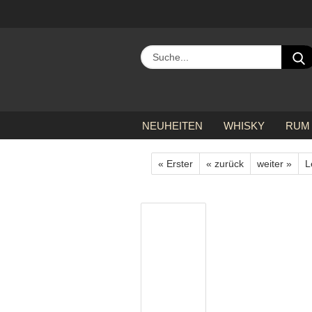
NEUHEITEN
WHISKY
RUM
»
»
»
Startseite
alle Hersteller
B
« Erster
« zurück
weiter »
L