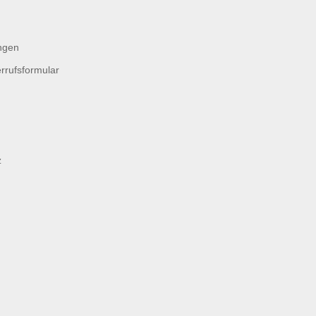
ngen
rrufsformular
z