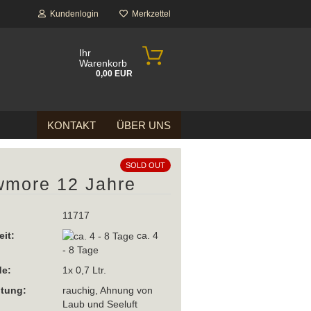
Kundenlogin
Merkzettel
Ihr
Warenkorb
0,00 EUR
KONTAKT
ÜBER UNS
SOLD OUT
more 12 Jahre
11717
eit:
ca. 4
- 8 Tage
e:
1x 0,7 Ltr.
htung:
rauchig, Ahnung von
Laub und Seeluft