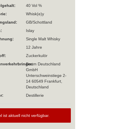
lgehalt:
40 Vol %
rie:
Whisk(e)y
ngsland:
GB/Schottland
:
Islay
chnung:
Single Malt Whisky
12 Jahre
off:
Zuckerkulör
Inverkehrbringer:
Beam Deutschland
GmbH
Unterschweinstiege 2-
14 60549 Frankfurt,
Deutschland
r:
Destillerie
el ist aktuell nicht verfügbar.