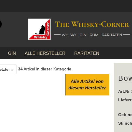
Suche...
E-Mail
GIN
ALLE HERSTELLER
RARITÄTEN
Passwort
»
Bowmore
Bowmore 12 Jahre
34
Artikel in dieser Kategorie
etzter »
Bow
Konto erstellen
Art.Nr.:
Passwort vergessen?
Lieferz
Gebind
Stilric