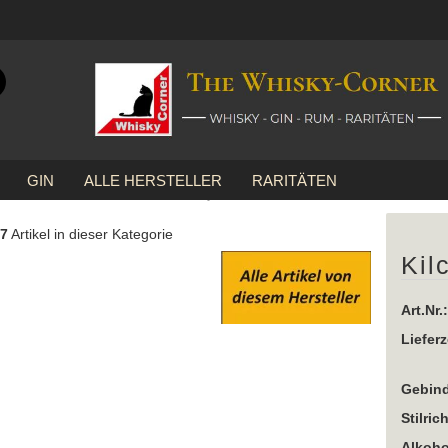
Suche...
E-Mail
GIN
ALLE HERSTELLER
RARITÄTEN
Passwort
»
Kilchoman
Kilchoman Machir Bay
7
Artikel in dieser Kategorie
Kil
Konto erstellen
Art.Nr.:
Passwort vergessen
Lieferz
Gebind
Stilric
Alkoho