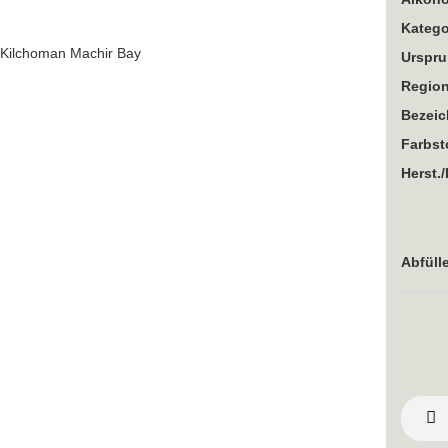
Katego
Urspru
Region
Bezei
Farbst
Herst./
Abfülle