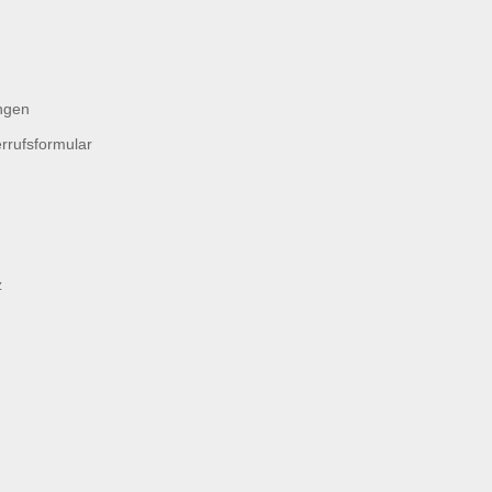
ngen
rrufsformular
z