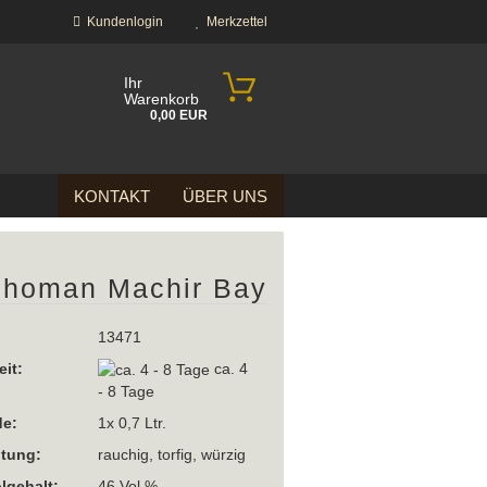
Kundenlogin
Merkzettel
Ihr
Warenkorb
0,00 EUR
KONTAKT
ÜBER UNS
choman Machir Bay
13471
?
eit:
ca. 4
- 8 Tage
e:
1x 0,7 Ltr.
htung:
rauchig, torfig, würzig
lgehalt:
46 Vol %