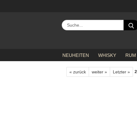
NEUHEITEN
WHISKY
RUM
»
»
»
Startseite
alle Hersteller
K
2
« zurück
weiter »
Letzter »