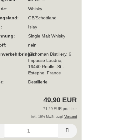
rie:
Whisky
ngsland:
GB/Schottland
:
Islay
chnung:
Single Malt Whisky
off:
nein
Inverkehrbringer:
Kilchoman Distillery, 6
Impasse Laudrie,
16440 Roullet-St.-
Estephe, France
r:
Destillerie
49,90 EUR
71,29 EUR pro Liter
inkl. 19% MwSt. zzgl.
Versand