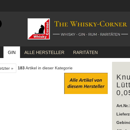
Suche...
E-Mail
GIN
ALLE HERSTELLER
RARITÄTEN
Passwort
ütte Buddel ... 1x 0,05 Ltr.
183
Artikel in dieser Kategorie
etzter »
Knu
Lüt
Konto erstellen
0,0
Passwort vergessen
Art.Nr.:
Lieferz
Gebind