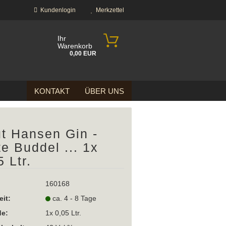
Kundenlogin
Merkzettel
Ihr
Warenkorb
0,00 EUR
KONTAKT
ÜBER UNS
t Hansen Gin -
te Buddel ... 1x
5 Ltr.
?
160168
eit:
ca. 4 - 8 Tage
e:
1x 0,05 Ltr.