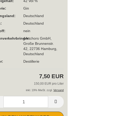
lgehalt:
42 Vol %
rie:
Gin
ngsland:
Deutschland
:
Deutschland
off:
nein
Inverkehrbringer:
4Anchors GmbH,
Große Brunnenstr.
42, 22736 Hamburg,
Deutschland
r:
Destillerie
7,50 EUR
150,00 EUR pro Liter
inkl. 19% MwSt. zzgl.
Versand