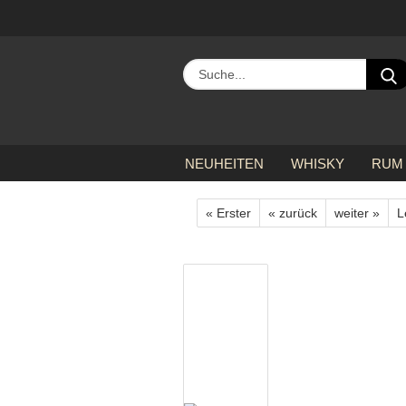
NEUHEITEN
WHISKY
RUM
»
»
Startseite
Gin
Knut Hansen Gin - L
« Erster
« zurück
weiter »
L