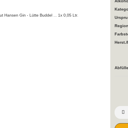
Alkoho
Katego
Urspru
Region
Farbst
Herst./
Abfülle