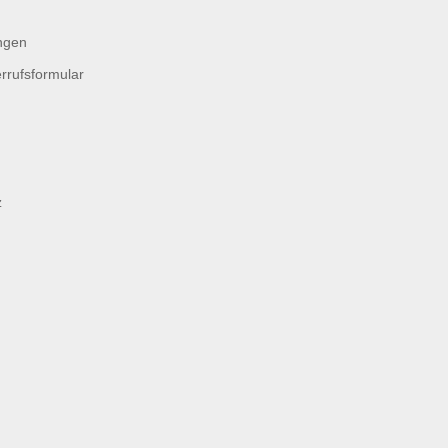
ngen
rrufsformular
z