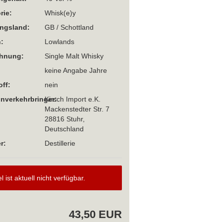
rie:
Whisk(e)y
ngsland:
GB / Schottland
:
Lowlands
chnung:
Single Malt Whisky
keine Angabe Jahre
off:
nein
Inverkehrbringer:
Kirsch Import e.K.
Mackenstedter Str. 7
28816 Stuhr,
Deutschland
r:
Destillerie
el ist aktuell nicht verfügbar.
43,50 EUR