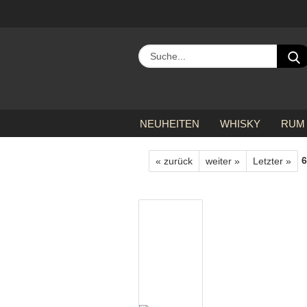
NEUHEITEN
WHISKY
RUM
»
»
»
Startseite
alle Hersteller
K
6
« zurück
weiter »
Letzter »