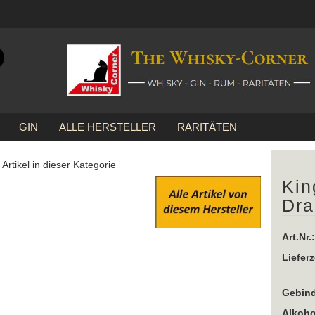
Suche...
E-Mail
GIN
ALLE HERSTELLER
RARITÄTEN
Passwort
»
Kingsbarns
Kingsbarns Dream to Dram ... 1x 0,7 Ltr.
Artikel in dieser Kategorie
Kin
Dra
Konto erstellen
Passwort vergessen?
Art.Nr.:
Lieferz
Gebind
Alkoho