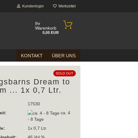
Kundenlogin
Merkzettel
Ihr
Warenkorb
0,00 EUR
KONTAKT
ÜBER UNS
SOLD OUT
gsbarns Dream to
m ... 1x 0,7 Ltr.
17530
eit:
ca. 4
- 8 Tage
e:
1x 0,7 Ltr.
lgehalt:
46 Vol %