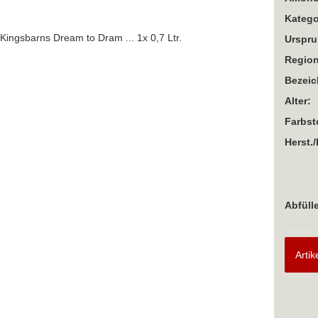
Katego
Urspru
Region
Bezei
Alter:
Farbst
Herst./
Abfülle
Artik