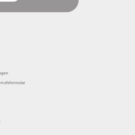
ngen
rrufsformular
z