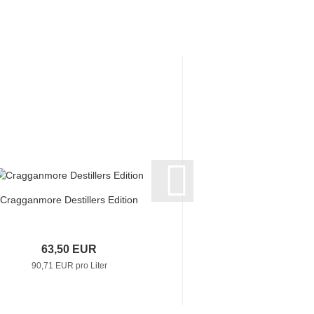
Cragganmore Destillers Edition
Dalwhinnie Distillers 
0,7...
63,50 EUR
68,90 E
90,71 EUR pro Liter
98,43 EUR pro 