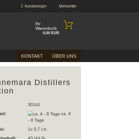
Kundenlogin
Merkzettel
Ihr
Warenkorb
0,00 EUR
KONTAKT
ÜBER UNS
nemara Distillers
tion
?
30141
eit:
ca. 4
- 8 Tage
e:
1x 0,7 Ltr.
lgehalt:
43 Vol %