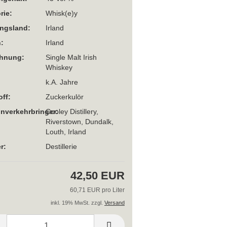
rie:
Whisk(e)y
ngsland:
Irland
:
Irland
chnung:
Single Malt Irish
Whiskey
k.A. Jahre
off:
Zuckerkulör
Inverkehrbringer:
Cooley Distillery,
Riverstown, Dundalk,
Louth, Irland
r:
Destillerie
42,50 EUR
60,71 EUR pro Liter
inkl. 19% MwSt. zzgl.
Versand