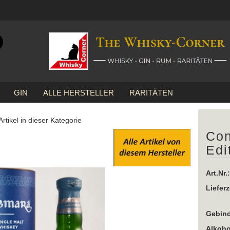
Suche...
E-Mail
GIN
ALLE HERSTELLER
RARITÄTEN
Passwort
»
Connemara
Connemara Distillers Edition
Artikel in dieser Kategorie
Con
Edi
Konto erstellen
Passwort vergessen
Art.Nr.:
Lieferz
Gebind
Alkoho