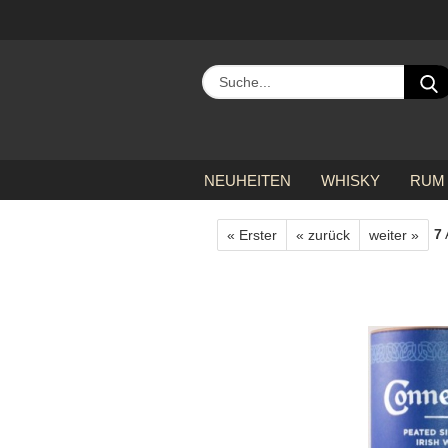
NEUHEITEN
WHISKY
RUM
»
»
»
Startseite
alle Hersteller
C
7
« Erster
« zurück
weiter »