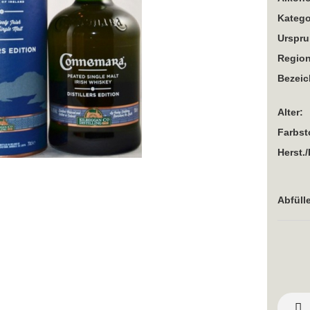
Katego
Urspru
Region
Bezei
Alter:
Farbst
Herst./
Abfülle