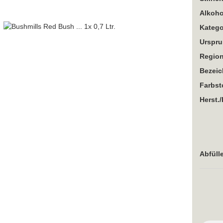
Alkoho
Katego
Urspru
Region
Bezei
Farbst
Herst./
Abfülle