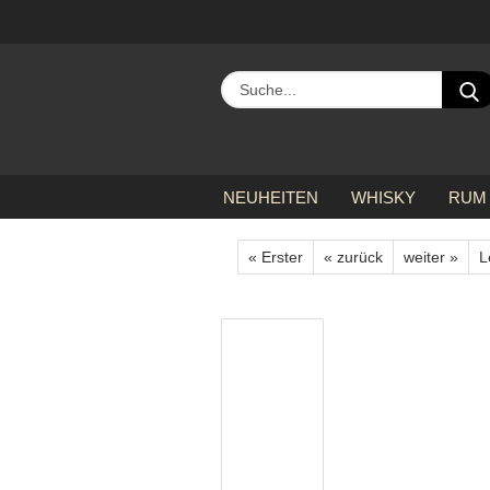
NEUHEITEN
WHISKY
RUM
»
»
»
Startseite
alle Hersteller
B
« Erster
« zurück
weiter »
L