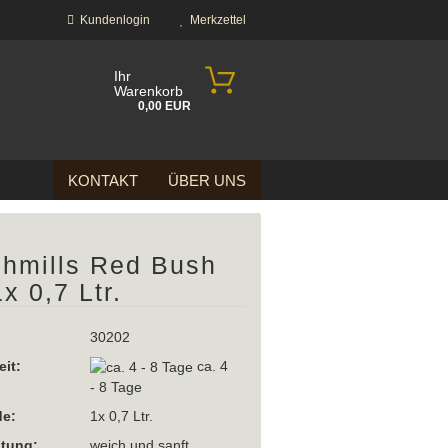
Kundenlogin
Merkzettel
Ihr
Warenkorb
0,00 EUR
KONTAKT
ÜBER UNS
hmills Red Bush
1x 0,7 Ltr.
?
30202
eit:
ca. 4
- 8 Tage
e:
1x 0,7 Ltr.
htung:
weich und sanft