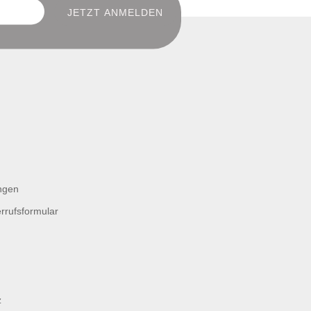
ngen
rrufsformular
z