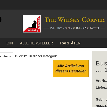
Suche...
E-Mail
GIN
ALLE HERSTELLER
RARITÄTEN
Passwort
»
Bushmills
Bushmills Red Bush ... 1x 0,7 Ltr.
19
Artikel in dieser Kategorie
etzter »
Bus
... 
Konto erstellen
Passwort vergessen
Art.Nr.:
Lieferz
Gebind
Stilric