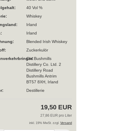
lgehalt:
40 Vol %
rie:
Whiskey
ngsland:
Irland
:
Irland
chnung:
Blended Irish Whiskey
off:
Zuckerkulör
Inverkehrbringer:
Old Bushmills
Distillery Co. Ltd. 2
Distillery Road
Bushmills Antrim
BT57 8XH, Irland
r:
Destillerie
19,50 EUR
27,86 EUR pro Liter
inkl. 19% MwSt. zzgl.
Versand