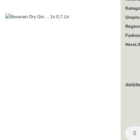
Katego
Urspru
Region
Farbst
Herst./
Abfülle