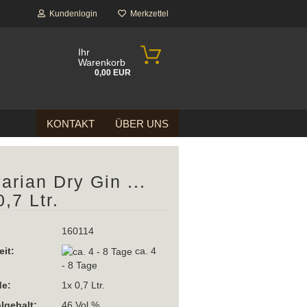
Kundenlogin
Merkzettel
Ihr
Warenkorb
0,00 EUR
KONTAKT
ÜBER UNS
arian Dry Gin ...
0,7 Ltr.
160114
eit:
ca. 4
- 8 Tage
e:
1x 0,7 Ltr.
lgehalt:
46 Vol %