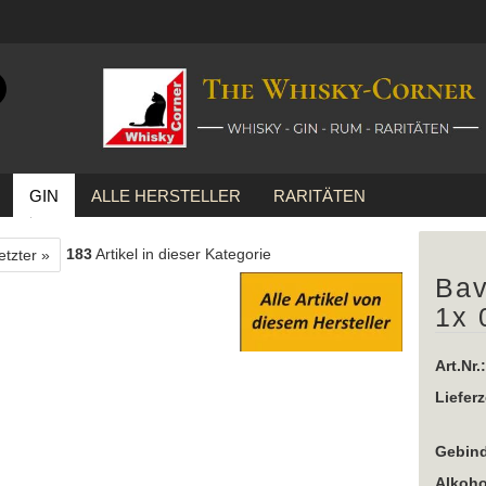
Suche...
E-Mail
GIN
ALLE HERSTELLER
RARITÄTEN
Passwort
 1x 0,7 Ltr.
183
Artikel in dieser Kategorie
etzter »
Bav
1x 
Konto erstellen
Passwort vergessen?
Art.Nr.:
Lieferz
Gebind
Alkoho