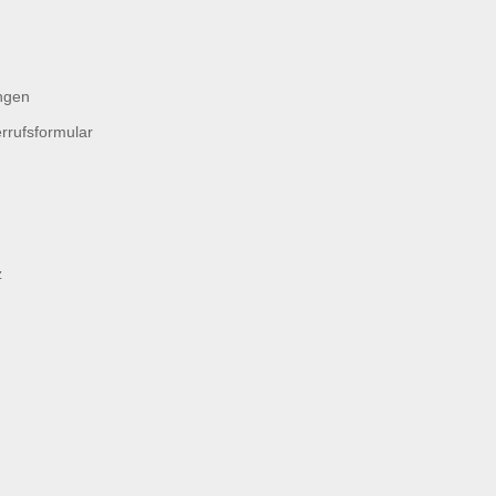
ngen
rrufsformular
z